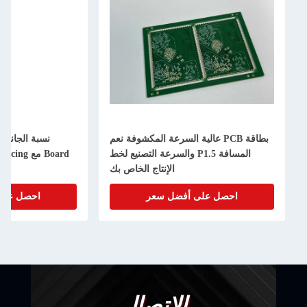
PCB عالية السرعة المكشوفة نعم
نسبة الجانب العالية 10 1 HDI PCB
المسافة P1.5 والسرعة التصنيع لخط
Board مع P1.5 Spacing و 0.3mm Min.
الإنتاج الخاص بك
Bga Pitch
لى أفضل سعر
احصل على أفضل سعر
الاتصال