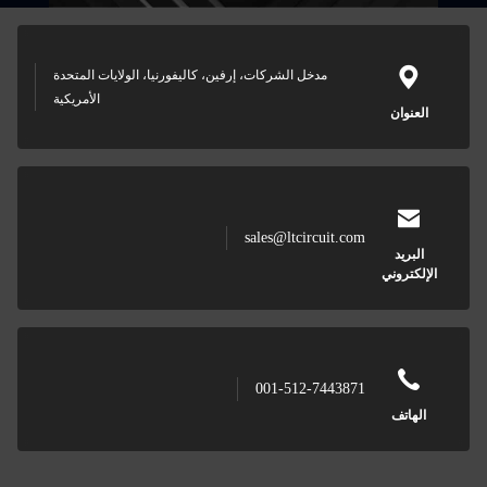
مدخل الشركات، إرفين، كاليفورنيا، الولايات المتحدة
الأمريكية
sales@ltcircu
001-512-7