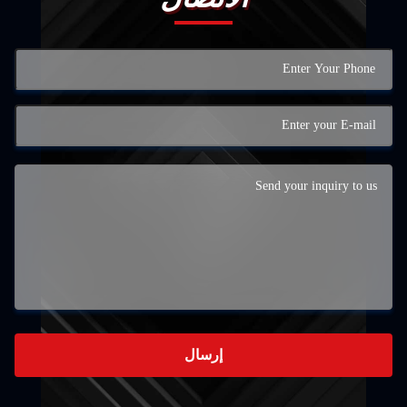
إرسال