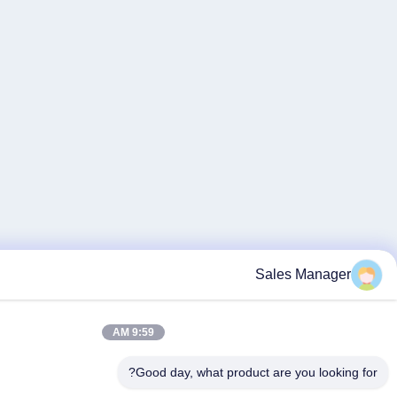
S
9:59 AM
Good day, what product 