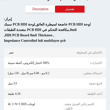
فصيل
Description
إبراز:
لوحة PCB HDI خاضعة لسيطرة العائق,لوحة PCB HDI سمك
 في PCB HDI متعددة الطبقات
,
HDI PCB Board 8mil Thickness
,
Impedance Controlled hdi multilayer pcb
نعم..
100% اختبار إلكتروني، أشعة سينية
0.2 مم - 6.00 مم (8 ميل - 126 ميل)
3/3 ميل
4-20 طبقة
يل متعدد
لوحات 4L 1+N+1 HDI
الكلور: