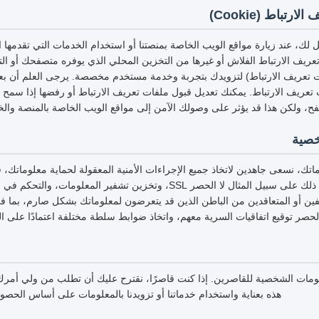
تباط (Cookie)
لك، عند زيارة مواقع الويب الخاصة بمنصتنا أو استخدام الخدمات التي تقدمها
عريف الارتباط الفلاش أو غيرها من التخزين المحلي الذي يوفره متصفحك أو التط
ت تعريف الارتباط) لتزويدك بتجربة وخدمة مستخدم مخصصة. يرجى العلم أن بعض 
ت تعريف الارتباط. يمكنك تعديل قبول ملفات تعريف الارتباط أو رفضها إذا سمح
فح، ولكن هذا قد يؤثر على وصولك الآمن إلى مواقع الويب الخاصة بالمنصة والخ
خصية
تك، نسعى جاهدين لاتخاذ جميع الإجراءات الأمنية المعقولة لحماية معلوماتك،
أو تلفها أو فقدها، بما في ذلك على سبيل المثال لا الحصر SSL، وتخزين تشفير ا
ظفين أو المتعاقدين من الباطن الذين قد يتعرضون لمعلوماتك بشكل صارم، بما ف
لحصر توقيع اتفاقيات السرية معهم، واتخاذ ضوابط سلطة مختلفة اعتمادًا على ا
علومات الشخصية للقاصرين. إذا كنت قاصرًا، نقترح عليك أن تطلب من ولي أم
هذه بعناية واستخدام خدماتنا أو تزويدنا بالمعلومات على أساس الحص