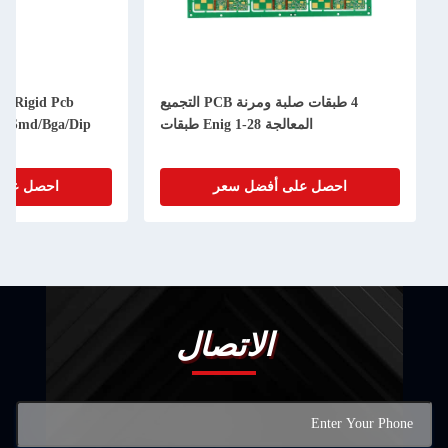
4 طبقات صلبة ومرنة PCB التجميع
ible Rigid Pcb
المعالجة Enig 1-28 طبقات
oard Smd/Bga/Dip
احصل على أفضل سعر
احصل على أ
الاتصال