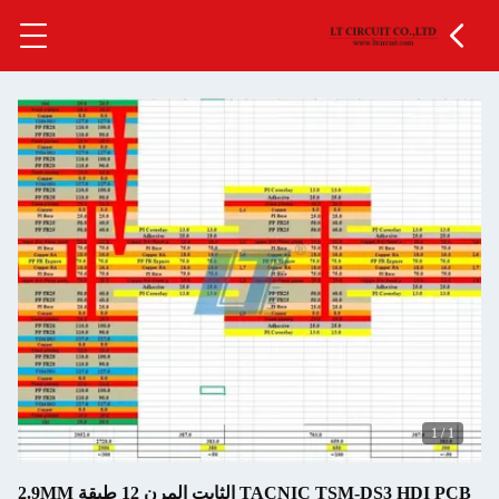
1
/
1
TACNIC TSM-DS3 HDI PCB الثابت المرن 12 طبقة 2.9MM