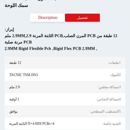
سمك اللوحة
تفصيل
Description
إبراز:
12 طبقة من PCB المرن الصلب,PCB الثابتة المرنة 2.9MM,2.9 ملم
PCB مرنة صلبة
2.9MM Rigid Flexible Pcb
,
Rigid Flex PCB 2.9MM
,
1طبقات:
12 طبقة
2المواد:
TACNIC TSM-DS3
3سماكة مجلس:
2.9 ملم
4سماكة النحاس:
1 أوقية
5التشطيب السطحي:
يوافق
6تقنية خاصة:
4+N+4 HDI PCBs الثابتة المرنة