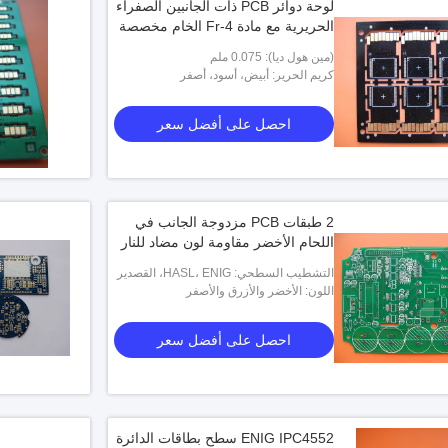
لوحة دوائر PCB ذات الجانبين الصفراء
الحريرية مع مادة Fr-4 الخام مخصصة
(مين هول ديا): 0.075 ملم
كريم الحرير: أبيض، أسود، أصفر
احصل على أفضل سعر
2 طبقات PCB مزدوجة الجانب في
اللحام الأخضر مقاومة لون مضاد للنار
التشطيب السطحي: HASL، ENIG، القصدير
اللون: الأخضر والأزرق والأصفر
الغمر، الفضة الغمر، الإصبع الذهبي، OSP
احصل على أفضل سعر
ENIG IPC4552 سطح بطاقات الدائرة