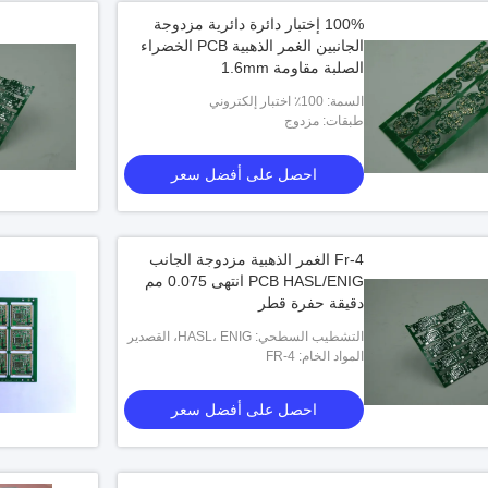
100% إختبار دائرة دائرية مزدوجة
الجانبين الغمر الذهبية PCB الخضراء
الصلبة مقاومة 1.6mm
السمة: 100٪ اختبار إلكتروني
طبقات: مزدوج
احصل على أفضل سعر
Fr-4 الغمر الذهبية مزدوجة الجانب
PCB HASL/ENIG انتهى 0.075 مم
دقيقة حفرة قطر
التشطيب السطحي: HASL، ENIG، القصدير
المواد الخام: FR-4
الغمر، الفضة الغمر، الإصبع الذهبي، OSP
احصل على أفضل سعر