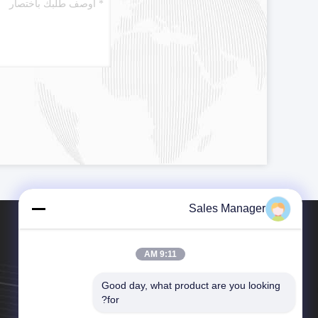
Sales Manager
9:11 AM
Good day, what product are you looking 
الهاتف：001-512-7443871
for?