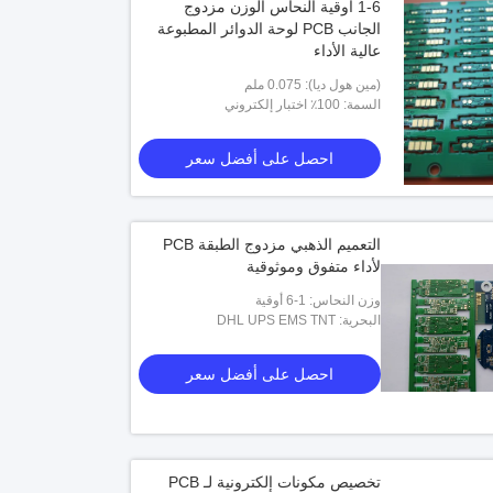
1-6 أوقية النحاس الوزن مزدوج
الجانب PCB لوحة الدوائر المطبوعة
عالية الأداء
(مين هول ديا): 0.075 ملم
السمة: 100٪ اختبار إلكتروني
احصل على أفضل سعر
التعميم الذهبي مزدوج الطبقة PCB
لأداء متفوق وموثوقية
وزن النحاس: 1-6 أوقية
البحرية: DHL UPS EMS TNT
فيدكس,كوريير سريع,نقل بحري
احصل على أفضل سعر
تخصيص مكونات إلكترونية لـ PCB