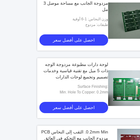
مزدوجة الجانب مع مساحة موصل 3
مل
وزن النحاس: 1-6 أوقية
طبقات: مزدوج
احصل على أفضل سعر
لوحة دارات مطبوعة مزدوجة الوجه
ذات 5 ميل مع تقنية قياسية وخدمات
تصميم وتجميع لوحات الدارات
المطبوعة
Surface Finishing:
HASL,OSP,ENIG,Immersion Gold,lead
Min. Hole To Copper: 0.2mm
Free
احصل على أفضل سعر
0.2mm Min. الثقب إلى النحاس PCB
مزدوج الجانب مع التحكم في العائق