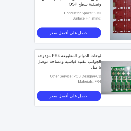
وتصفية سطح OSP
Conductor Space: 5 Mil
Surface Finishing:
HASL,OSP,ENIG,Immersion Gold,lead
Free
احصل على أفضل سعر
لوحات الدوائر المطبوعة FR4 مزدوجة
الجوانب بتقنية قياسية ومساحة موصل
5 ميل
Other Service: PCB Design/PCB
Materials: FR4
Assembly
احصل على أفضل سعر