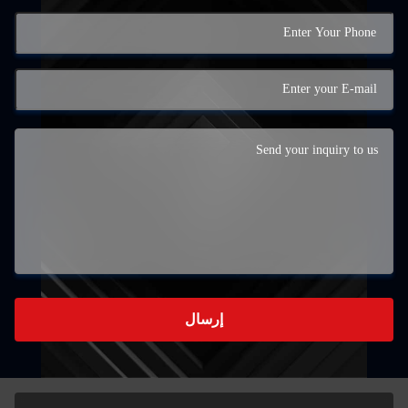
إرسال