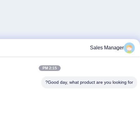
Sal
2:15 PM
Good day, what product ar