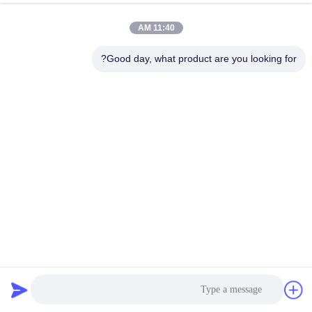
11:40 AM
Good day, what product are you looking for?
FR4 IT180 المادة الخام HDI PCB Board مع Min Trace 3/3Mil
و 0.2mm-6.00 Mm سمك اللوحة 8mil-126mil
HDI ثنائي الفينيل متعدد الكلور المجلس
2025-03-19
23 الرؤى