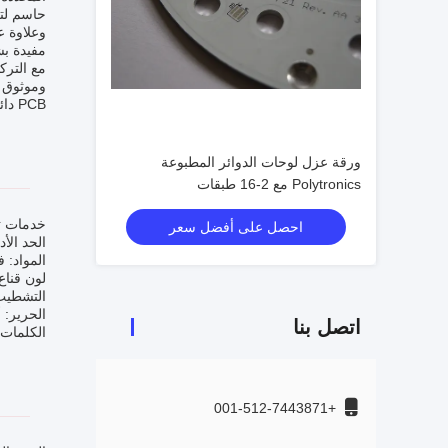
حاسم لتح
مفيدة بش
PCB دائمة وفعالة.
ورقة عزل لوحات الدوائر المطبوعة
Polytronics مع 2-16 طبقات
خدمات تخصي
احصل على أفضل سعر
الحد الأدنى
المواد: 
لون قناع
التشطيب السطحي: SP
الحرير: 
اتصل بنا
الكلمات الرئيسية: الـ tal PCB
+001-512-7443871