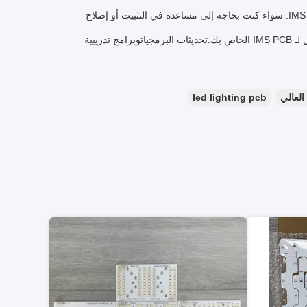
فريق الدعم الفني لدينا متاح للمساعدة في أي استفسارات أو مشاكل تتعلق بمنتج IMS PCB. سواء كنت بحاجة إلى مساعدة في التثبيت أو إصلاح
بالإضافة إلى الدعم الفني، نحن نقدم أيضا مجموعة من الخدمات لضمان أداء وأداء الأمثل لـ IMS PCB الخاص بك.تحديثات البرمجياتوبرامج تدريبية
led lighting pcb