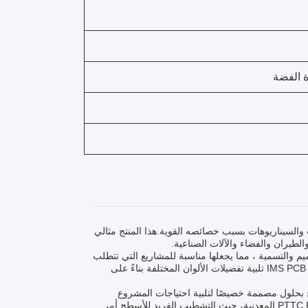
ت والسيناريوهات بسبب خصائصه القوية.هذا المنتج مثالي
لطيران والفضاء والآلات الصناعية.
يضاء والسوداء والصفراء لـ IMS PCB مرونة في التصميم والتسمية ، مما يجعلها مناسبة للمشاريع التي تتطلب
مرئية واضحة وتحديد المكونات.سواء كان ذلك لتطوير النموذج أو الإنتاج الضخم، يمكن لـ IMS PCB تلبية تفضيلات الألوان المختلفة بناءً على
للأسطح ، مما يسمح بحلول مصممة خصيصًا لتلبية احتياجات المشروع
المحددة.هذا يجعلها خيار ممتاز للتطبيقات المتخصصة مثل Ventec PCB المعدنية أو PTTC PCB المعدنية، حيث التشطيب الفريد للأسطح أمر