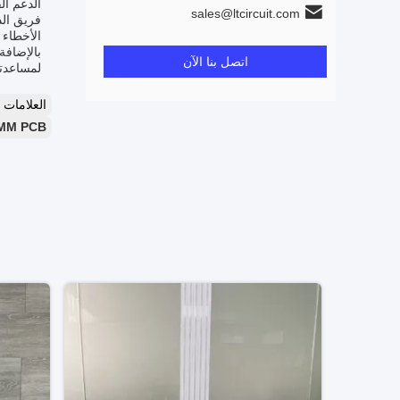
الدعم الفن
sales@ltcircuit.com
الأخطاء أ
اتصل بنا الآن
لمساعدت
العلامات
6.0MM PCB المعدنية,1.0w PCB المعدنية,أقراص PCB المعدنية 