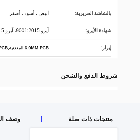
بالشاشة الحريرية:
أبيض ، أسود ، أصفر
شهادة الأيزو:
آيزو 9001:2015، آيزو 14001:2015، آيزو 13485:2016
إبراز:
6.0MM PCB المعدنية,1.0w PCB المعدنية,أقراص PCB المعدنية ذات التوصيل الحراري العالي
شروط الدفع والشحن
وصف الم
منتجات ذات صلة