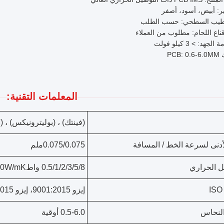
ر: أبيض، أسود، أصفر
طيب السطحي: حسب الطلب
ناع اللحام: مطلوب من العملاء
لجهد: > 3 كيلو فولت
PCB:
المعلمات التقنية:
(فينتك) ، (بوليترونيكس) ، 
لأدنى لسرعة الخط / المسافة
0.075/0.075ملم
ل الحراري
0.5/1/2/3/5/8 واط1.0w،>=1.0W/mK
إيزو 9001:2015، إيزو 14001:2015، ISO 13485:2016
لنحاس
0.5-6.0 أوقية