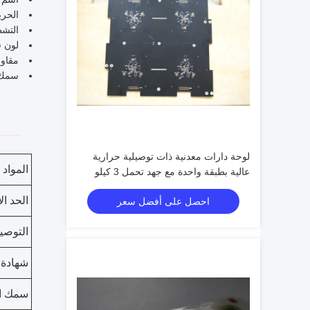
الحري
التش
لون ق
مقاومة ا
سمك  0.6-6.0MM
لوحة دارات معدنية ذات توصيلية حرارية
المواد
عالية بطبقة واحدة مع جهد تحمل 3 كيلو
فولت
الحد ا
احصل على أفضل سعر
التوصي
شهادة ISO
سمك ا