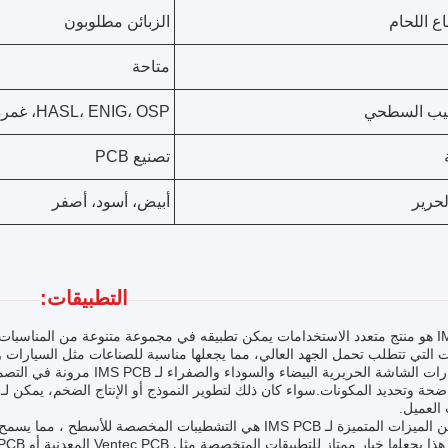
ع اللحام
الزبائن مطلوبون
متاحة
يب السطحي
HASL، ENIG، OSP، غمرة الفضة
تصنيع PCB
لحرير
أبيض، أسود، أصفر
التطبيقات:
IMS PCB هو منتج متعدد الاستخدامات يمكن تطبيقه في مجموعة متنوعة من المناسبا
ت التي تتطلب تحمل الجهد العالي، مما يجعلها مناسبة للصناعات مثل السيارات وا
توفر خيارات الشاشة الحريرية الب
العميل.
واحدة من الميزات المتميزة لـ IMS PCB هي التشطيبات المخصصة 