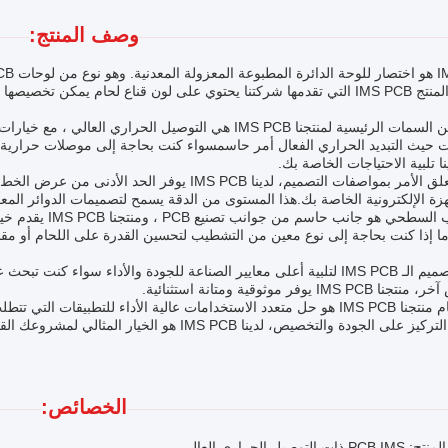
وصف المنتج:
مختلفة.المنتج IMS PCB التي تقدمها شركتنا يحتوي على لون قناع لحام يمك
زة الإلكترونية الخاصة بك.هذا المستوى من الدقة يسمح لتصميمات الدوائر المعقد
التشطيب السطحي هو
ما إذا كنت بحاجة إلى نوع معين من التشطيب لتحسين القدرة على اللحام أو مقا
IMS يوفر موثوقية ومتانة استثنائية.
في الختام منتجنا IMS PCB هو حل متعدد الاستخدامات عالية الأداء للت
على الجودة والتخصيص، لدينا IMS PCB هو الخيار المثالي لمشروعك القادم.
الخصائص:
P ذات التوصيل الحراري العالي