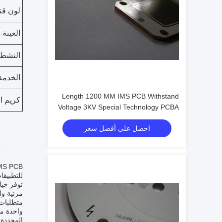
لون قنا
العينة
التشط
الخدمة
Length 1200 MM IMS PCB Withstand
كريم ا
Voltage 3KV Special Technology PCBA
For Horti Light
احصل على أفضل سعر
للتطبيقا
متطلبات 