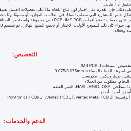
قيق أداء مثالي.
كل خاص للمشاريع التي تتطلب اتساقًا في العلامات التجارية أو تنسيقًا لونًا محد
مع التركيز على خدمات تصنيع أقراص PCB، IMS PCB ت
التخصيص:
ص المنتجات لـ IMS PCB:
 لسرعة الخط / المسافة: 0.075/0.075mm
فنتيك، بوليترونيكس، بيكويست
 اللحام: مطلوب من العملاء
HASL، ENIG، O، الغمر الفضة
أبيض، أسود، أصفر
Ventec Me، الـ Ventec PCB، الـ Polytronics PCBs
الدعم والخدمات: