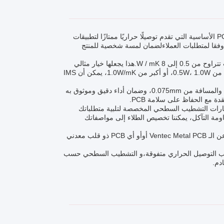
IMS PCB هو اختصار للوحة الدائرة المطبوعة المعزولة المعدنية. وهو نوع من لوحات PCB الأساسية التي تقدم توصيلًا حراريًا ممتازًا لتطبيقات
ن تخصيصها وفقا لمتطلبات العملاءلضمان لمسة شخصية للمنتج
واحدة من السمات الرئيسية لمنتجنا IMS PCB هي التوصيل الحراري العالي ، مع خيارات تتراوح من 0.5 إلى 8 W / mK.هذا يجعلها خيار مثالي
للتطبيقات حيث التبديد الحراري الفعال أمر حاسمسواء كنت بحاجة إلى موصلات حرارية من 0.5W، 1.0W، أو أكبر من 1.0W/mK، يمكن أن IMS
عندما يتعلق الأمر بمواصفات التصميم، لدينا IMS PCB يوفر الحد الأدنى من عرض الخط والمسافة من 0.075mm، وضمان أداء دقيق وموثوق به
ة مع الحفاظ على سلامة PCB.
 جانب حاسم من جوانب تصنيع PCB ، ومنتجنا IMS PCB يقدم خيارات التشطيب السطحي المخصصة لتلبية متطلباتك
ومة التآكل، يمكننا تخصيص الطلاء إلى مواصفاتك
لقد تم تصميم الـ IMS PCB لتلبية أعلى معايير الصناعة للجودة والأداء سواء كنت تبحث عن الـ Ventec Metal PCB أوأو أي PCB ذو قلب معدني
طبيقات التي تتطلب التوصيل الحراري متفوقة،و التشطيب السطحي حسب