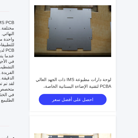
النهائي.
PCB لدينا تلبية الاحتياجات الخاصة بك.
في الأجه
الفريدة.
الدقيقة.
لوحة دارات مطبوعة IMS ذات الجهد العالي
PCBA لتقنية الإضاءة البستانية الخاصة،
متخصص آخر، منتجنا  PCB
الجهد المقنن ≥40 كيلو فولت، طبقة واحدة
احصل على أفضل سعر
الطلبمع التركيز 
اسم المنتج: CB IMS