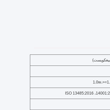
(بيغكويست)