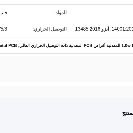
المواد:
فنتي
التوصيل الحراري:
.5/1/2/3/5/8
,
etal PCB
نتج