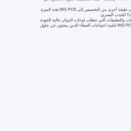
وعلاوة على ذلك، فإن القدرة على اختيار لون قناع اللحام بناءً على تفضيلات العميل تضيف طبقة أخرى من التخصيص إلى IMS PCB.هذه الميزة
دًا للجذب البصري.
لبي مجموعة واسعة من الصناعات والتطبيقات التي تتطلب لوحات الدوائر عالية الجودة
وموثوق بها. سواء كان ذلك للنموذج الأولي، الاختبار،أو تجميع المنتج النهائي، تم تصميم IMS PCB لتلبية احتياجات العملاء الذين يبحثون عن حلول