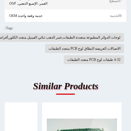
الغمر، الإصبع الذهبي، OSP
خدمة وقفة واحدة OEM
Tags:
لطبقات,غمر الذهب ثنائي الفينيل متعدد الكلور,أقراص PCB جامدة متعددة الطبقات
 الطبقات
Similar Prod