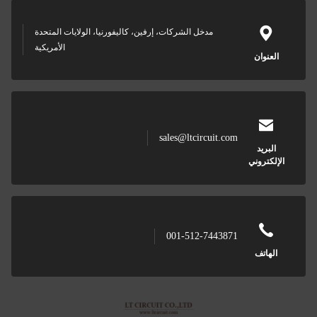
ل الشركات، إرفين، كاليفورنيا، الولايات المتحدة
الأمريكية
sales@ltcir
001-512-