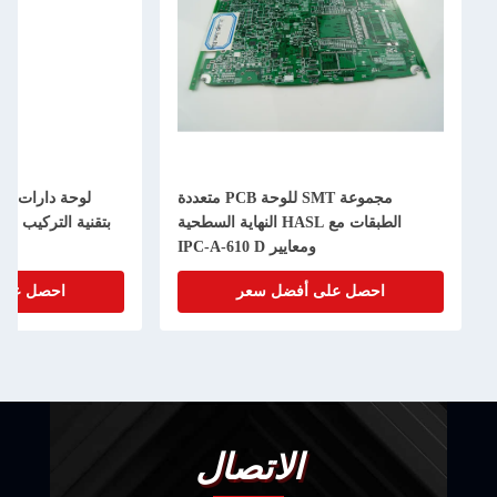
مجموعة SMT للوحة PCB متعددة
لوحة دارات مطبوعة متعددة الطبقات
الطبقات مع HASL النهاية السطحية
بتقنية التركيب السطحي (SMT) وتركيب
ومعايير IPC-A-610 D
السطح، بست طبقات
 أفضل سعر
احصل على أفضل سعر
الاتصال