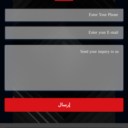
إرسال