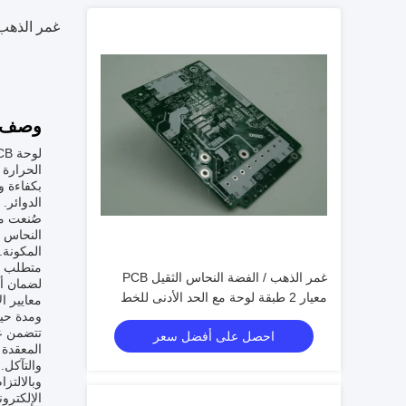
غمر الذهب / الفضة PCB النحاس الثقيل مع
وصف ا
الدوائر.
المكونة.
متطلب ح
غمر الذهب / الفضة النحاس الثقيل PCB
معيار 2 طبقة لوحة مع الحد الأدنى للخط
معايير ا
ومدة حياة PCB في التطبيقات الحقيقيةهذا التفاني لضمان الجودة يترجم إلى موثوقية لا مثي
احصل على أفضل سعر
والتآكل.
الإلكترو