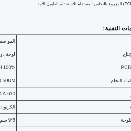
ات التقنية:
المواصف
نتاج
لوحة دوا
100% اختبار
اع اللحام
0-50UM
IPC-A-610 الفئة 
الكرتون
لوحة
6*9 سم