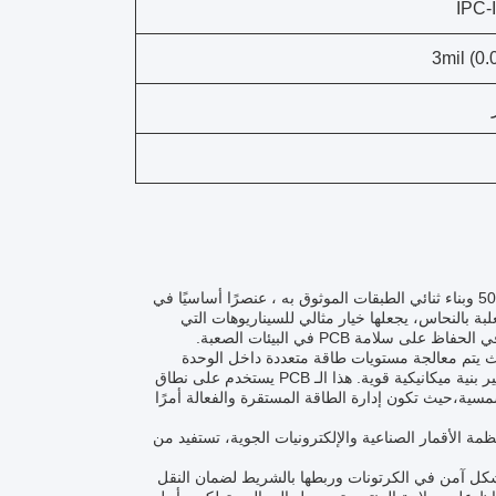
3mil (0
يعد PCB النحاس الثقيل ، الذي يتميز بسماكة قناع اللحام القوية التي تتراوح بين 20-50UM وبناء ثنائي الطبقات الموثوق به ، عنصرًا أساسيًا في
ة بالنحاس، يجعلها خيار مثالي للسيناريوهات التي
امة PCB في البيئات الصعبة.
رونيات الكهربائية حيث يتم معالجة مستويات طاقة متعددة داخل الوحدة
نفسها.الطبقات النحاسية السميكة تسهل التعامل مع التيارات العالية، تبديد الحرارة، وتوفير بنية ميكانيكية قوية. هذا الـ PCB يستخدم على نطاق
ية،حيث تكون إدارة الطاقة المستقرة والفعالة أمرًا
نظمة الأقمار الصناعية والإلكترونيات الجوية، تستفيد من
ر بالتعبئة والتغليف، يتم تخزين PCB النحاس الثقيل بشكل آمن في الكرتونات وربطها بالشريط لضمان النقل