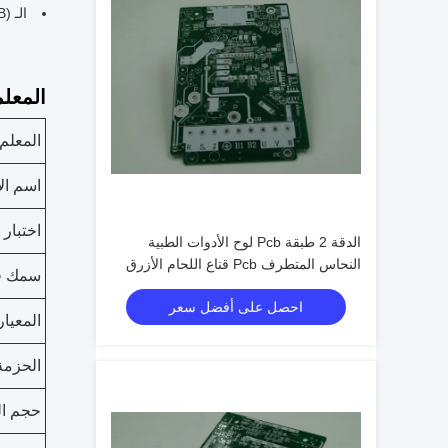
الـ (PCB) المزروع بالنحاس المستدام للاستخدام الطويل الأمد
المعلم
المعلم
اسم الإ
اختبار PCB
الدقة 2 طبقة Pcb لوح الأدوات الطبية
النحاس المتطرف Pcb قناع اللحام الأزرق
سمك قن
احصل على أفضل سعر
المعيار
الحزمة
حجم ال