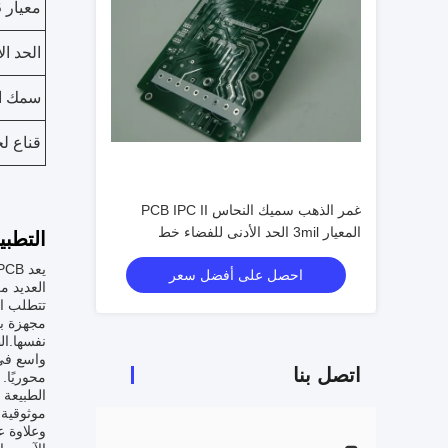
معيار PCB
الحد ا
سمك ا
قناع ل
غمر الذهب سميك النحاس PCB IPC II
المعيار 3mil الحد الأدنى للفضاء خط
التطبي
احصل على أفضل سعر
العديد م
تتطلب القد
واسع في 
اتصل بنا
محوريًا.
الطبيعة 
موثوقية 