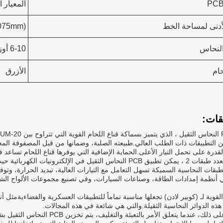
المعيار IPC-II
لأدنى لمساحة الخط
.075mm)
لنحاس
6-10 أوز
حام
الأزرق
قات:
ن التطبيقات ذات الطلب العالي.طبيعته الصلبة، وضمانها من قبل المصفوفة المعلب
رة على تحمل التيار الأعلى.الحماية الإضافية التي يوفرها قناع اللحام تساعد في الحفاظ على سل
مجهزة بعدد طبقات 2 ، يمكن تطبيق PCB النحاس الثقيل في الإلكت
أنظمة إمدادات الطاقة، وصناعات السيارات، وفي تصنيع مجموعات الألواح الشمس
القوية لـ (كوبير لادن) تجعلها مناسبة تماماً للتطبيقات العسكرية والفضاءيةمثل أ
هذه الدوائر النحاسية الثقيلة.والتي هي شائعة في هذه المجالات.
وعلاوة على ذلك، عندما يتعلق الأم