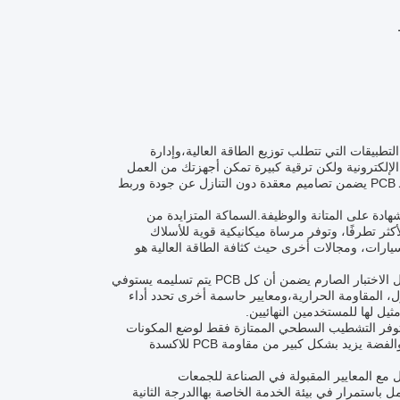
ة التطبيقات التي تتطلب توزيع الطاقة العالية،وإدارة
ليس مجرد إضافة أخرى لمكوناتك الإلكترونية ولكن ترقية كبيرة تمكن أجهزتك من العمل
بكفاءة وموثوقية متفوقةمع الحد الأدنى من مساحة الخط من 3mil (0.075mm) ، هذا الـ PCB يضمن تصاميم معقدة دون التنازل عن جودة وربط
النحاس الكبير يتراوح من 6 إلى 10 أوز، الـ Heavy Copper PCB هي شهادة على المتانة والوظيفة.السماكة المتزايدة من
ادات الحرارية الأكثر تطرفًا، وتوفر مرساة ميكانيكية قوية للأسلاك
 للسيارات، ومجالات أخرى حيث كثافة الطاقة العالية هو
لضمان أعلى معايير الجودة، كل PCB النحاس الثقيل يخضع لـ 100٪ الاختبار.هذا بروتوكول الاختبار الصارم يضمن أن كل PCB يتم تسليمه يستوفي
زل، المقاومة الحرارية،ومعايير حاسمة أخرى تحدد أداء
مزايا متعددة.لا توفر التشطيب السطحي الممتازة فقط لوضع المكونات
المعقدة ولكن أيضا يضمن سطح اللحام الموثوق بهاستخدام المعادن الثمينة مثل الذهب والفضة يزيد بشكل كبير من مقاومة PCB للاكسدة
 الفئة الثانية إلى الثالثة ، يتم مواءمة PCB النحاس الثقيل مع المعايير المقبولة في الصناعة للجمعات
ل باستمرار في بيئة الخدمة الخاصة بهاالدرجة الثانية