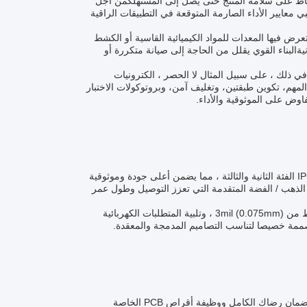
للحفاظ على سلامة المنتج حتى يصل إلى المستهلكمن أجل
10٪ اختبارًا لضمان أن كل لوحة تلبي معايير الأداء الصارمة المتوقعة في التطبيقات الراقية
ن متانة الـ Heavy Copper PCB. في البيئات التي تتعرض فيها المعدات للمواد الكيميائية القاسية أو الكشط
نيةالبناء القوي يقلل من الحاجة إلى صيانة متكررة أو
قات بما في ذلك ، على سبيل المثال لا الحصر ، الكترونيات
لمهم، تكوين طبقتين، وتغليف آمن، وبروتوكولات الاختبار
وض على الموثوقية والأداء.
خدمات تخصيص أقراص PCB الغنية بالنحاس لدينا تلتزم بالمعايير الصارمة من IPC-A-610 الفئة الثانية والثالثة ، مما يضمن أعلى جودة وموثوقية
P النحاسية الثقيلة مع عملية غمر الذهب / الفضة المتقدمة التي تعزز التوصيل وطول عمر
بموجب الرمز 8534009000، نحن نقدم الهندسة الدقيقة لتحقيق الحد الأدنى عرض الخط من 3mil (0.075mm) ، وتلبية المتطلبات الكهربائية
إن منتجنا من أقراص PCB النحاس الثقيلة مدعوم بدعم فني وشامل وخدمات مصممة لضمان رضاك الكامل ووظيفة أقراص PCB الخاصة