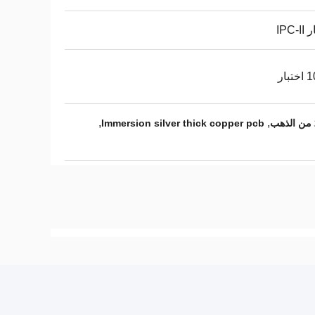
IPC-
بار
,
,
Immersion silver thick copper pcb