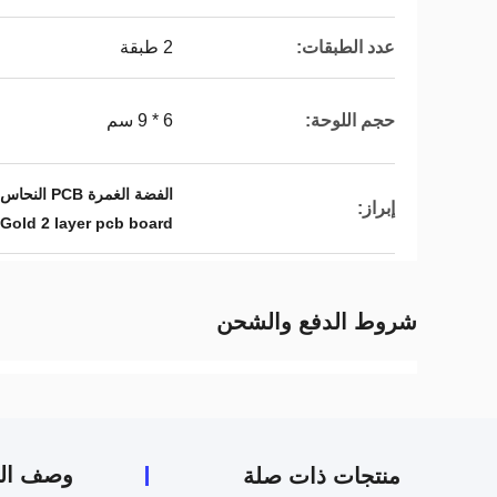
عدد الطبقات:
2 طبقة
حجم اللوحة:
6 * 9 سم
الفضة الغمرة PCB النحاس الثقيل,شرائح الكربون النحاسية السميكة الفضية الغمر,ألواح PCB ذات طبقة 2 من الذهب
إبراز:
Gold 2 layer pcb board
شروط الدفع والشحن
وصف الم
منتجات ذات صلة