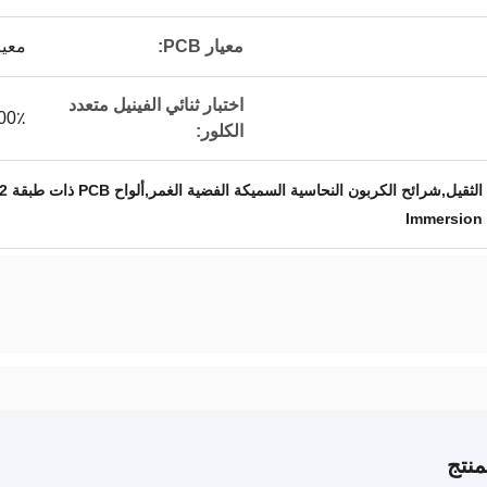
معيار PCB:
معيار II
اختبار ثنائي الفينيل متعدد
100٪ اخت
الكلور:
Immersion 
نتج