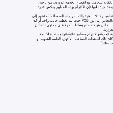
خصصة للخدمة، والتي تضمن أن الـ PCB موثوق بما فيه الكفاية للتعامل مع انقطاع الخدمة الدوري. من ناحية
مدة حياة طويلةإن الالتزام بهذه المعايير يعكس قدرة
عند وصف لوحة PCB النحاسي الثقيل، من المهم أن نلاحظ مصطلحات PCB المغطاة بالنحاس و PCB الغنية بالنحاس. هذه المصطلحات تشير إلى
بناء اللوحة وتكوينها،التي تؤكد على استخدام كمية سخية من النحاسيشير PCB المغطى بالنحاس إلى نوع PCB حيث يتم تغطية جانب واحد أو كلا
 نحاسية كبيرة ، مما يعزز أدائه الكهربائي والحراري. وبالمثل ،PCB الغني بالنحاس هو مصطلح يسلط الضوء على محتوى النحاس
حرارة.
جات الإلكترونية الحديثةوالالتزام بمعايير عالية،إنها مستعدة لخدمة
 ذلك للمعدات الصناعية، الأجهزة الطبية الحيوية،أو