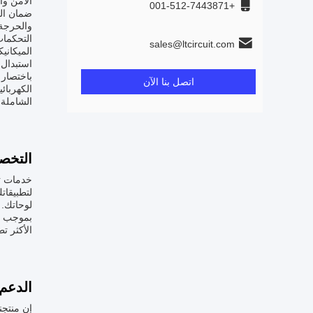
الآمن وا
+001-512-7443871
والحرجة
sales@ltcircuit.com
الميكاني
استبدال،
اتصل بنا الآن
الكهربائ
الشاملة 
التخص
لوحاتك.
الأكثر تطلبا.لدينا PCBs النحاس المغلفة متوفرة في حجم لوحة مر
الدعم