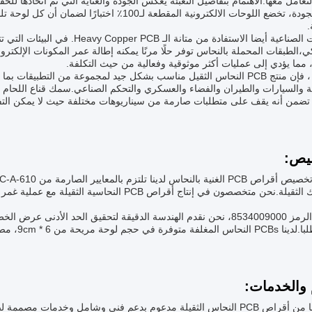
لتعامل معها.الاهتمام بتفاصيل التعبئة يعكس الجودة والعناية التي تم اتخاذها 
ضمان الجودة، تخضع اللوحات الالكترونية المقطعة لـ0
.
التحكمات الصناعية أيضا الاستفادة م
كي،الطبقات المحملة بالنحاس توفر حلًا مرنًا يمكنه إطالة عمر المكونات الإلكترو
 مما يؤدي إلى عمليات أكثر موثوقية وفعالية من حيث التكلفة.
باختصار ، فإن منتج PCB النحاس الثقيل مناسب بشكل جيد لمجموعة من التطبي
ية والسيارات والطيران والفضاء والعسكري والتحكم الصناعي.سمك قناع اللحام ا
تضمن أنه يقف على متطلبات صارمة من سيناريوهات مختلفة حيث لا يمكن التفا
يص:
لتطبيقاتك الثقيلة.نحن متخصصون في إنتاج أقراص CB
يحة من 6 * 9cm، مصممة خصيصا لتناسب التصاميم المدمجة والمعقدة.
 والخدمات: