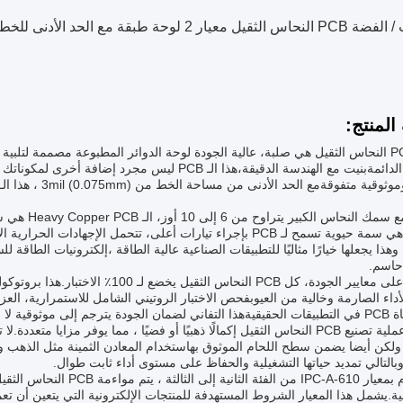
يار 2 لوحة طبقة مع الحد الأدنى للخط
لمنتج:
لوحة PCB النحاس الثقيل هي صلبة، عالية الجودة لوحة الدوائر المطبوعة مصممة لتلبي
الحرارة الدائمةبنيت مع الهندسة الدقيقة،هذا الـ PCB 
صُنعت مع سمك 
النحاس هي سمة حيوية تسمح لـ PCB بإجراء تيارات أعلى، تتحمل الإجه
 وهذا يجعلها خيارًا مثاليًا للتطبيقات الصناعية عالية الطاقة ،إلكترونيات الطاقة
اسم.
لأداء الصارمة وخالية من العيوبفحص الاختبار الروتيني الشامل للاستمرارية، الع
ل لها للمستخدمين النهائيين.
تتضمن عملية تصنيع PCB النحاس الثقيل إكمالًا ذهبيًا أو فضيًا ، مما يوفر 
وبالتالي تمديد حياتها التشغيلية والحفاظ على مستوى أداء ثابت طوال.
وبالالتزام بمعيار IPC-A-610 من
نية.يشمل هذا المعيار الشروط المستهدفة للمنتجات الإلكترونية التي يتعين أن تعم