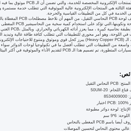
تتعلق بالمنتجات الإلكترونية الم
ئة الثالثة هي المنتجات الإلكترونية عالية الموثوقية التي تتطلب خدمة مستمرة و
الجانبين بطبقة
ي اللوحة، وهو أمر محوري للتطبيقات التي تتطلب كثافة طاقة عالية وتبديد ال
باختصار، الـ (Heavy Copper PCB) يبرز كحل قوي وموثوق ومتنوع للاحتيا
اسعة من التطبيقات التي تتطلب أفضل ما في تكنولوجيا لوحات الدوائر سواء كان
تطورة، تم تصميم هذا الـ PCB لتقديم الأداء والموثوقية في أكثر البيئات تطلباً.
ئص:
PCB النحاس الثقيل
ع اللحام: 20-50UM
85340
ختبار
لإنتاج: لوحة دوائر مطبوعة
وحة: 6*9 سم
يضا باسم PCB المغطى بالنحاس
ت