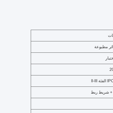
ات
ئر مطبوعة
2
II-III
 + شريط ربط