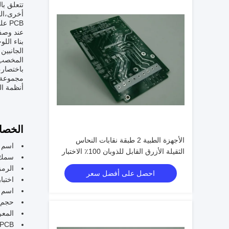
أخرى،الف
PCB على الخدمة في كل من التطبيقات القياسية والحرجة.
المخصب ف
مجموعة و
أنظمة السيارات الم
الخصا
الأجهزة الطبية 2 طبقة نقابات النحاس
اسم المنتج: 
الثقيلة الأزرق القابل للذوبان 100٪ الاختبار
سمك قنا
الرمز: 09000
احصل على أفضل سعر
اختبار PCB: 100% ا
اسم ا
حجم الل
المعروف أ
PCB عالي محتوى النحاس لتحسين الموصلا