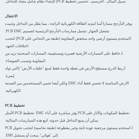
سبيل المثال ، الترسيم ، تحسين تخطيط PCB) لإنشاء نظام شامل مضاد للتداخل.
اترك رسالة
الاعتقال
يوفر التأرجح مسارا آمنا لتبديد الطاقة الكهربائية الزائدة ، مما يقلل من التداخل وتثبيت
تشغيل الجهاز. تشمل ممارسات التأرجح الرئيسية لتصميم PCB EMC:
1استخدم مستوى أرضي واحد منخفض المقاومة (طبقة من النحاس على PCB) لتجنب
اختلافات الجهد.
2.حافظ على المسارات الأرضية قصيرة ومستقيمة، المسارات المنحنية تزيد من
المقاومة وتسبب الضوضاء.
3ربط الدرع بمسطح الأرض في نقطة واحدة فقط لمنع "حلقات الأرض" (التي تولد
إيمي).
الارض المناسبة لا تحسن فقط أداء EMC ولكن أيضا تحمي المستخدمين من الصدمة
الكهربائية.
تخطيط PCB
إرسال
تخطيط المكونات والآثار على PCB يؤثر مباشرة على أداء EMC. تخطيط PCB الأمثل
يمكن أن يمنع التداخل قبل حدوثه. اتبع هذه الممارسات المثالية:
1.استخدم مستوى مرجعية عودة ثابتة وغير مقطوعة (طبقة نحاسية) لتجنب تحويل PCB
إلى "هوائي" ينبعث أو يستقبل EMI.