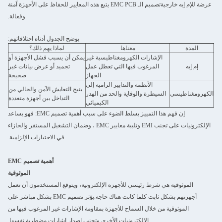
عرضة للإم إيه خارجيةتصميم الـ EMC PCB يتبع هذه المعايير للحفاظ على الأجهزة آمنة
وفعالة.
يوضح الجدول أدناه اختلافاتهم:
المدة
معناها
لماذا يهم ذلك؟
الإشارات الكهرومغناطيسية غير
يمكن أن يسبب فشل الأجهزة أو
إم إيه
المرغوب فيها التي تعطل عمل
تجميد أو عرض بيانات غير
الجهاز
صحيحة
الأنظمة والتدابير الرامية إلى
يتيح التعايش الآمن والخالي من
الكهرومغناطيسي
السيطرة والوقاية والحد من الهدر
التداخل بين أجهزة متعددة
الكيميائي
إن فهم هذا التمييز يسلط الضوء على سبب أهمية تصميم EMC: فهو يساعد
الإلكترونيات على تجنب EMI وتلبية معايير EMC ، وضمان التشغيل المستقر والجازاء
في الاختبارات الإلزامية.
أهمية تصميم EMC
الموثوقية
الموثوقية هي شرط رئيسي للأجهزة الإلكترونية، ويتوقع المستخدمون أن تعمل
أجهزتهم بشكل ثابت كلما كانت هناك حاجة.يؤثر تصميم EMC بشكل مباشر على
الموثوقية من خلال السماح للأجهزة بمقاومة الإشارات غير المرغوب فيها من
الإلكترونيات الأخرى وتجنب إصدار إشارات مضطربة نفسها.