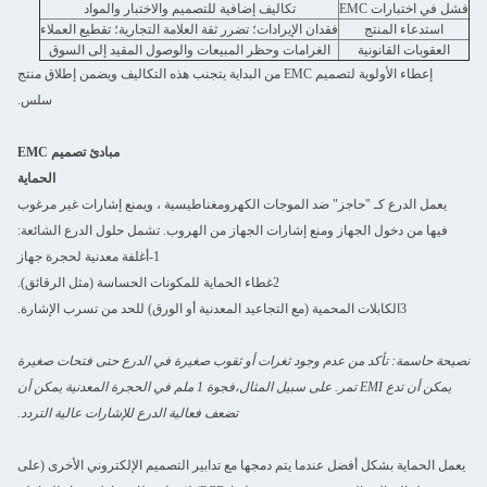
فشل في اختبارات EMC
تكاليف إضافية للتصميم والاختبار والمواد
استدعاء المنتج
فقدان الإيرادات؛ تضرر ثقة العلامة التجارية؛ تقطيع العملاء
العقوبات القانونية
الغرامات وحظر المبيعات والوصول المقيد إلى السوق
إعطاء الأولوية لتصميم EMC من البداية يتجنب هذه التكاليف ويضمن إطلاق منتج
سلس.
مبادئ تصميم EMC
الحماية
يعمل الدرع كـ "حاجز" ضد الموجات الكهرومغناطيسية ، ويمنع إشارات غير مرغوب
فيها من دخول الجهاز ومنع إشارات الجهاز من الهروب. تشمل حلول الدرع الشائعة:
1-أغلفة معدنية لحجرة جهاز
2غطاء الحماية للمكونات الحساسة (مثل الرقائق).
3الكابلات المحمية (مع التجاعيد المعدنية أو الورق) للحد من تسرب الإشارة.
نصيحة حاسمة: تأكد من عدم وجود ثغرات أو ثقوب صغيرة في الدرع حتى فتحات صغيرة
يمكن أن تدع EMI تمر. على سبيل المثال،فجوة 1 ملم في الحجرة المعدنية يمكن أن
تضعف فعالية الدرع للإشارات عالية التردد.
يعمل الحماية بشكل أفضل عندما يتم دمجها مع تدابير التصميم الإلكتروني الأخرى (على