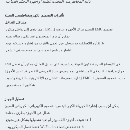
عالية المخاطر مثل المعدات الطبية أو أجهزة التحكم الصناعية.
تأثيرات التصميم الكهرومغناطيسي السيئة
مشاكل التداخل
تصميم EMC السيئ يترك الأجهزة عرضة ل EMI ، مما يؤدي إلى تداخل متكرر:
يمكن أن يرن المتحدثون عند تلقي رسالة نصية.
b.الفأرة اللاسلكية قد تتوقف عن العمل بالقرب من إشارة لاسلكية قوية.
التلفاز قد يلمع عندما يتم استخدام مجفف الشعر.
في الأوضاع الحرجة، تكون العواقب شديدة. على سبيل المثال، يمكن أن تعطل EMI
جهاز مراقبة القلب في المستشفى، مما يعرض حياة المرضى للخطر.قد تصدر الأجهزة
ذات التصميم الضعيف لـ EMC إشارات مفرطة، تتداخل مع الإلكترونيات القريبة وتسبب
شكاوى المستخدمين.
تعطيل الجهاز
يمكن أن يسبب إشارة الكهرباء الكهربائية من التصميم الكهربائي الكهربائي السيئ
عطل في الأجهزة بطرق مختلفة:
أ. قد تتوقف أجهزة الكمبيوتر أو تعيد تشغيلها بشكل غير متوقع.
b. قد تنخفض اتصالات الـ Wi-Fi عندما تعمل الميكروويف.