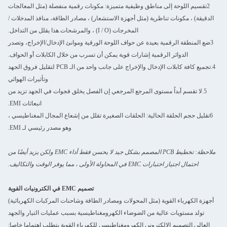
2تقسيم اللوحة إلى مناطق وظيفية متميزة: مكونات رقمية منفصلة (مثل المعالجات
الدقيقة) ، مكونات تناظرية (مثل أجهزة الاستشعار) ، مصادر الطاقة، منافذ المدخلات /
المخرجات (I / O) ، والمرشحات.هذا يقلل من التداخل.
3ضع المنطقة الرقمية بعيدة عن حواف اللوحة الورقية وموانئ الإدخال/الإخراج، وتصدر
الدوائر الرقمية إشارات قوية يمكن أن تسرب من خلال الكابلات أو الحواف.
4.تجميع كافة كابلات الإدخال والإخراج على جانب واحد من الـ PCB لتقليل فروق الجهد
وتأثيرات الهوائي
5.لا تقسم أبداً مستوى المرجع المرجعي ‬إن الفصل يخلق فجوات في الجهد تزيد من
انبعاثات EMI.
6تقليل حجم الحلقة الحالية: الحلقات الصغيرة تقلل من إشعاع المجال المغناطيسي ،
وهو مصدر رئيسي لـ EMI.
ملاحظة: تخطيط PCB المصمم بشكل جيد لا يحسن فقط أداء EMC ولكن يزيد أيضًا من
احتمال اجتياز اختبارات EMC في المحاولة الأولى ، مما يوفر الوقت والتكاليف.
تصميم EMC في الكترونيات القوية
أجهزة الكهرباء القوية (مثل المحولات ومصادر الطاقة وشاحنات المركبات الكهربائية)
تولد مستويات عالية من الضوضاء الكهرومغناطيسية بسبب عمليات التيار والجهد
العالي.التصميم الإلكتروني الكهرومغناطيسي للكهرباء القوية يتطلب اهتماما خاصا: