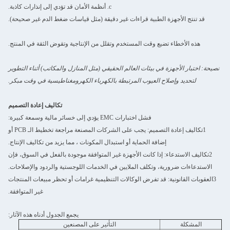
c. أنظمة الأمان قد تؤدي إلى إنذارات كاذبة.
قد تنتج الأجهزة الطبية قراءات غير دقيقة (مثل قياسات ضغط الدم غير صحيحة).
هذه الأخطاء تضيع وقت المستخدم وتقلل من الإنتاجية وتقوض الثقة في المنتج.
نصيحة: اختبار الأجهزة في بيئات العالم الحقيقي (مثل المنازل والمكاتب) أثناء التطوير
لتحديد وإصلاح العيوب المرتبطة بالكهرباء الكهرومغناطيسية في وقت مبكر.
تكاليف إعادة التصميم
فشل اختبارات EMC يؤدي إلى خسائر مالية وسمعة كبيرة:
1تكاليف إعادة التصميم: يجب على الشركات المصنعة مراجعة تخطيط الـ PCB أو
إضافة الحماية أو استبدال المكونات ، مما يزيد من تكاليف الإنتاج.
2تكاليف الاستدعاء: إذا كانت الأجهزة غير المتوافقة موجودة بالفعل في السوق، فإن
الاستدعاءات ضرورية، وتكلف الملايين في الخدمات اللوجستية والردود والإصلاحات.
3العقوبات القانونية: قد تفرض الوكالات التنظيمية غرامات أو تحظر مبيعات المنتجات
غير المتوافقة.
يجمع الجدول أدناه هذه الآثار:
المشكلة
التأثير على المصنعين