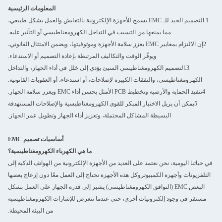
المعلومات الرئيسية
1.التصميم الجيد للـ EMC يسمح للأجهزة الإلكترونية بالتعايش والعمل بشكل طبيعي،
مما يمنعها من التسبب في التداخل الكهرومغناطيسي أو التأثير عليه.
2إن الالتزام بمعايير EMC يعزز سلامة الأجهزة وموثوقيتها، ويضمن الامتثال القانوني،
ويوفّر الوقت والتكاليف المرتبطة بإعادة التصميم أو الاستدعاء.
3.التصميم الكهرومغناطيسي السيئ يؤدي إلى خلل في أداء الجهاز، والتداخل
الكهرومغناطيسي، والنفقات الكبيرة لإصلاحات، أو استدعاء، أو العقوبات القانونية.
4تنفيذ الحماية والأرضية وتخطيط PCB الأمثل يحسن أداء EMC ويعزز سلامة الجهاز.
5يمكن أن يزيل الاختبار المبكر للقوى الكهرومغناطيسية والإصلاحات المستهدفة
البسيطة المشاكل المحتملة، وتعزيز أداء الجهاز وتطويل عمر الجهاز.
أساسيات تصميم EMC
ما هي الكهرباء الكهرومغناطيسية؟
في حياتنا اليومية، نحن نعتمد على العديد من الأجهزة الإلكترونية ‬من الهواتف الذكية إلى
التلفزيونات وأجهزة الكمبيوتر‬وكل هذه الأجهزة تحتاج إلى العمل معًا دون إزعاج بعضها
البعض.EMC (التوافق الكهرومغناطيسي) يشير إلى قدرة الجهاز على العمل بشكل
مستقر في وجود إلكترونيات أخرى، حتى عندما تتعرض للإشارات الكهرومغناطيسية
من البيئة المحيطة.