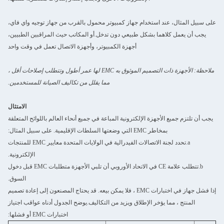
على سبيل المثال، عند استخدام جهاز كمبيوتر محمول بالقرب من جهاز توجيه واي فاي،
يجب أن يعمل كلاهما بشكل طبيعي دون تدخل.أو المكاتب حيث المراقبين الطبيين،
أجهزة الكمبيوتر، وأجهزة الاتصال تعمل في وقت واحد
ملاحظة: الأجهزة ذات التصميم الموثوق به EMC لها عمر أطول وتتطلب إصلاحات أقل ،
مما يقلل من تكاليف الصيانة للمستخدمين.
الامتثال
يجب أن تلتزم جميع الأجهزة الإلكترونية المباعة في جميع أنحاء العالم باللوائح المتعلقة
بمخاطر EMC التي وضعتها السلطات الإقليمية. على سبيل المثال:
a.تحدد لجنة الاتصالات الفيدرالية في الولايات المتحدة معايير EMC للمنتجات
الإلكترونية.
b.تتطلب علامة CE في الاتحاد الأوروبي أن تلبي الأجهزة متطلبات EMC قبل دخول
السوق.
إذا فشل جهاز في اختبارات EMC ، فلا يمكن بيعه. قد يحتاج المصنعون إلى إعادة تصميم
المنتج ، مما يؤخر الإطلاق ويزيد من التكاليف.يوضح الجدول أدناه عواقب اجتياز
اختبارات EMC أو فشلها: