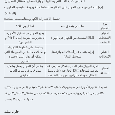
a. قياس كمية EMI التي يطلقها الجهاز (لضمان الامتثال للمعايير).
(ب) التحقق من قدرة الجهاز على المقاومة للصاعقة الكهرومغناطيسية الخارجية
(المناعة).
تشمل الاختبارات الكهرومغناطيسية الشائعة:
نوع
ما الذي يتحقق منه
لماذا يهم ذلك؟
الاختبار
اختبار
يمنع الجهاز من تعطيل الأجهزة
الانبعاثات
EMI المنبعث من الجهاز في الهواء
الإلكترونية القريبة (مثل Wi-Fi أو
المشعة
التلفزيون)
يحافظ على خطوط الكهرباء
اختبار
إم إيه يتنقل عبر أسلاك الجهاز (مثل
والكابلات خالية من الضوضاء التي
الانبعاثات
سلاسل التيار)
يمكن أن تؤثر على الأجهزة
الأخرى
قدرة الجهاز على العمل بشكل طبيعي عند
يضمن أن الجهاز يعمل بشكل
اختبار
تعرضه لموجات EMI الخارجية (على سبيل
موثوق به في بيئات العالم
المناعة
المثال، موجات الراديو، موجات الطاقة)
الحقيقي
نصيحة: اختبر الأجهزة في سيناريوهات تقليد الاستخدام الحقيقي (على سبيل المثال،
بالقرب من الميكروويف، في مكتب مزدحم) للكشف عن مشاكل التداخل التي قد
تفوتها اختبارات المختبر.
حلول عملية