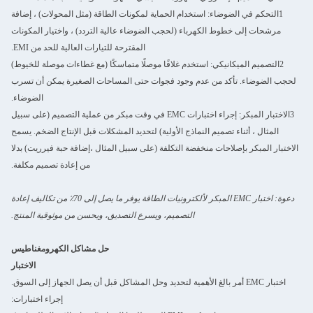
1التحكم في الضوضاء: استخدام الحماية لمكونات الطاقة (مثل المحولات) ، إضافة
مرشحات إلى خطوط الكهرباء (لحجب الضوضاء عالية التردد) ، واختيار المكونات
المقترحة للتيارات العالية للحد من EMI.
2التصميم الميكانيكي: استخدم غلافًا موصلًا متماسكًا (مع غطاءات موصلة للخيوط)
لحجب الضوضاء. تأكد من عدم وجود فجوات حتى المساحات الصغيرة يمكن أن تسرب
الضوضاء.
3الاختبار المبكر: إجراء اختبارات EMC في وقت مبكر من عملية التصميم (على سبيل
المثال ، أثناء تصميم النماذج الأولية) لتحديد المشكلات قبل الإنتاج الضخم. يسمح
الاختبار المبكر بإصلاحات منخفضة التكلفة (على سبيل المثال ،إضافة حبة فيرريت) بدلا
من إعادة تصميم مكلفة.
دعوة: اختبار EMC المبكر لألكترونيات الطاقة يوفر ما يصل إلى 70٪ من تكاليف إعادة
التصميم، ويسرع التصديق، ويحسن من موثوقية المنتج.
حل مشاكل الكهرومغناطيس
الاختبار
اختبار EMC أمر بالغ الأهمية لتحديد وحل المشاكل قبل أن يصل الجهاز إلى السوق.
إجراء اختبارات: