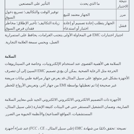
نتيجة
ما الذي يحدث
التأثير على المصنعين
الاختبار
توفير الوقت والتكاليف؛ تسريع دخول
مرر
الجهاز معتمد للبيع
السوق
الجهاز يتطلب إعادة تصميم أو إعادة
زيادة التكاليف؛ تأخير الإطلاق؛ مخاطر
فشل
اختبار أو استدعاء
فقدان فرص السوق
اجتياز اختبارات EMC في المحاولة الأولى يتجنب الغرامات، يحافظ على استمرارية
العمل، ويحمي سمعة العلامة التجارية.
السلامة
السلامة هي الأهمية القصوى عند استخدام الإلكترونيات، وخاصة في السيناريوهات
الحرجة مثل الرعاية الصحية. يمكن أن يؤدي تصميم EMC السيئ إلى أن تتصرف
الأجهزة بشكل غير متوقع: على سبيل المثال،قد يعرض جهاز مراقبة طبي بيانات مريضة
غير صحيحة إذا تم تعطيلها بواسطة EMI من جهاز آخر، وتعريض الأرواح للخطر
الأجهزة ذات التصميم الالكتروني الالكتروني الالكتروني الجيد تلبي معايير السلامة
الصارمة، وضمان التشغيل المستقر حتى في البيئات كثيفة الإشارة (على سبيل المثال،
المستشفيات، المواقع الصناعية).والأنظمة الحيوية من الضرر.
نصيحة: تحقق دائمًا من شهادة EMC (على سبيل المثال ، FCC ، CE) عند شراء أجهزة