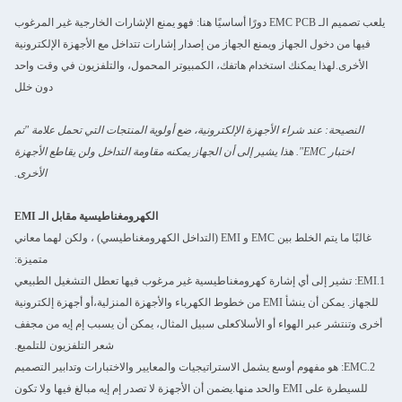
يلعب تصميم الـ EMC PCB دورًا أساسيًا هنا: فهو يمنع الإشارات الخارجية غير المرغوب
فيها من دخول الجهاز ويمنع الجهاز من إصدار إشارات تتداخل مع الأجهزة الإلكترونية
الأخرى.لهذا يمكنك استخدام هاتفك، الكمبيوتر المحمول، والتلفزيون في وقت واحد
دون خلل
النصيحة: عند شراء الأجهزة الإلكترونية، ضع أولوية المنتجات التي تحمل علامة "تم
اختبار EMC". هذا يشير إلى أن الجهاز يمكنه مقاومة التداخل ولن يقاطع الأجهزة
الأخرى.
الكهرومغناطيسية مقابل الـ EMI
غالبًا ما يتم الخلط بين EMC و EMI (التداخل الكهرومغناطيسي) ، ولكن لهما معاني
متميزة:
1.EMI: تشير إلى أي إشارة كهرومغناطيسية غير مرغوب فيها تعطل التشغيل الطبيعي
للجهاز. يمكن أن ينشأ EMI من خطوط الكهرباء والأجهزة المنزلية،أو أجهزة إلكترونية
أخرى وتنتشر عبر الهواء أو الأسلاكعلى سبيل المثال، يمكن أن يسبب إم إيه من مجفف
شعر التلفزيون للتلميع.
2.EMC: هو مفهوم أوسع يشمل الاستراتيجيات والمعايير والاختبارات وتدابير التصميم
للسيطرة على EMI والحد منها.يضمن أن الأجهزة لا تصدر إم إيه مبالغ فيها ولا تكون