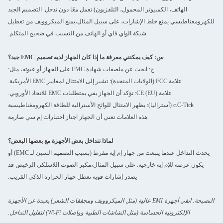
الهاتف، الكمبيوتر المحمول، التلفزيون) تعمل معًا دون تدخل. التصميم الجيد
للكهرومغناطيسي يمنع خلط الإشارات، على سبيل المثال،يمنع الميكروويف من تعطيل
شبكة الواي فاي أو الهاتف من التسبب في ضجيج المتكلم.
س: كيف يمكنني معرفة ما إذا كان الجهاز لديه تصميم EMC جيد؟
ج: ابحث عن ملصقات شهادة EMC على الجهاز أو عبوته، مثل:
علامة FCC (الولايات المتحدة): تشير إلى الامتثال لمعايير EMC الأمريكية.
علامة CE (EU): تؤكد أن الجهاز يفي بمتطلبات EMC للاتحاد الأوروبي.
c.C-Tick (أستراليا): يظهر الامتثال للوائح الأسترالية للطاقة الكهرومغناطيسية
هذه العلامات تعني أن الجهاز اجتاز اختبارات إم سي صارمة
لماذا تتداخل بعض الأجهزة مع بعضها البعض؟
يحدث التداخل عندما ينبعث من جهاز إم إيه مفرط (بسبب التصميم السيئ لـ EMC) أو
يكون عرضة للإم إيه خارجية. على سبيل المثال،مكبر الصوت اللاسلكي الرخيص قد
يصدر إشارات قوية تعطل جهاز الحرارة الذكي القريب.
النصيحة: ابقي أجهزة EMI عالية (مثل الميكروويف ومجففات الشعر) بعيدة عن الأجهزة
الإلكترونية الحساسة (مثل الشاشات الطبية وواصلات Wi-Fi) لتقليل التداخل.