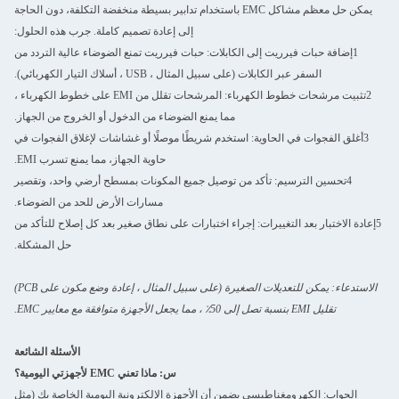
يمكن حل معظم مشاكل EMC باستخدام تدابير بسيطة منخفضة التكلفة، دون الحاجة
إلى إعادة تصميم كاملة. جرب هذه الحلول:
1إضافة حبات فيرريت إلى الكابلات: حبات فيرريت تمنع الضوضاء عالية التردد من
السفر عبر الكابلات (على سبيل المثال ، USB ، أسلاك التيار الكهربائي).
2تثبيت مرشحات خطوط الكهرباء: المرشحات تقلل من EMI على خطوط الكهرباء ،
مما يمنع الضوضاء من الدخول أو الخروج من الجهاز.
3أغلق الفجوات في الحاوية: استخدم شريطًا موصلًا أو غشاشات لإغلاق الفجوات في
حاوية الجهاز، مما يمنع تسرب EMI.
4تحسين الترسيم: تأكد من توصيل جميع المكونات بمسطح أرضي واحد، وتقصير
مسارات الأرض للحد من الضوضاء.
5إعادة الاختبار بعد التغييرات: إجراء اختبارات على نطاق صغير بعد كل إصلاح للتأكد من
حل المشكلة.
الاستدعاء: يمكن للتعديلات الصغيرة (على سبيل المثال ، إعادة وضع مكون على PCB)
تقليل EMI بنسبة تصل إلى 50٪ ، مما يجعل الأجهزة متوافقة مع معايير EMC.
الأسئلة الشائعة
س: ماذا تعني EMC لأجهزتي اليومية؟
الجواب: الكهرومغناطيسي يضمن أن الأجهزة الإلكترونية اليومية الخاصة بك (مثل