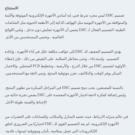
الاستنتاج
تصميم EMC ليس مجرد شرط فني، إنه أساس الأجهزة الإلكترونية الموثوقة والآمنة
والمتوافقة.من الأجهزة اليومية مثل الهواتف الذكية إلى الأنظمة الحيوية مثل الشاشات
الطبية، التصميم الفعال لـ EMC يضمن أن الأجهزة تتعايش دون تدخل ، وتلبي اللوائح
العالمية ، وتحمي المستخدمين من الأذى.
يؤدي التصميم الضعيف للـ EMC إلى عواقب مكلفة: خلل في أداء الأجهزة ، وإعادة
التصميم ، واستدعاء ، وحتى مخاطر السلامة. على النقيض من ذلك ، فإن إعطاء
الأولوية لتصميم EMC من خلال الدرع ، والأرضية ، وتخطيط PCB المحسّن ،والاختبار
المبكر يوفر الوقت والتكاليف، تعزز موثوقية المنتج، وتبني الثقة مع المستخدمين.
بالنسبة للمصنعين، يجب دمج تصميم EMC في المراحل المبكرة من تطوير المنتج،
وليس إضافة كفكرة لاحقة.اختيار الأجهزة المعتمدة على EMC يضمن تجربة خالية من
الإحباط والقيمة طويلة الأجل.
في عالم متزايد الارتباط، حيث تعتمد المنازل والمكاتب والصناعات على العشرات من
الأجهزة الإلكترونية، لم يعد التصميم القوي للـ EMC اختياريًا.من الضروري لخلق
الإلكترونيات التي تعمل بسلاسة، بأمان وموثوقية لسنوات قادمة.