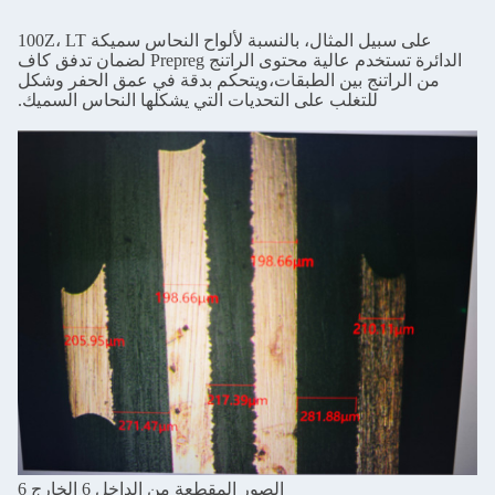
على سبيل المثال، بالنسبة لألواح النحاس سميكة 100Z، LT
الدائرة تستخدم عالية محتوى الراتنج Prepreg لضمان تدفق كاف
من الراتنج بين الطبقات،ويتحكم بدقة في عمق الحفر وشكل
للتغلب على التحديات التي يشكلها النحاس السميك.
الصور المقطعة من الداخل 6 الخارج 6