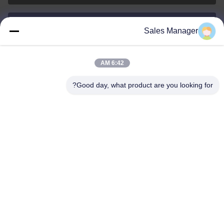
Sales Manager
sales@ltcircuit.com
البريد
الإلكتروني
6:42 AM
Good day, what product are you looking for?
001-512-7443871
الهاتف
LT CIRCUIT CO.,LTD.